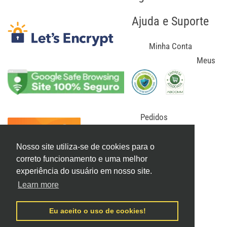
Ajuda e Suporte
Minha Conta
Meus
Pedidos
Meus Tickets
Confirmar Depósito
Nosso site utiliza-se de cookies para o
correto funcionamento e uma melhor
Como Comprar
experiência do usuário em nosso site.
Política de Privacidade
Learn more
Termos de Uso
Trocas e Devoluções
Eu aceito o uso de cookies!
Prazo de Entrega