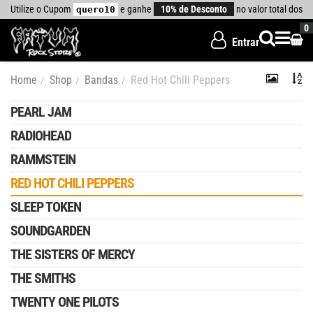
Utilize o Cupom
e ganhe
10% de Desconto
no valor total dos 
quero10
MICHAEL JACKSON
0
MISFITS
Entrar
MY CHEMICAL ROMANCE
Home
Shop
Bandas
Red Hot Chili Peppers
OASIS
PEARL JAM
RADIOHEAD
RAMMSTEIN
RED HOT CHILI PEPPERS
SLEEP TOKEN
SOUNDGARDEN
THE SISTERS OF MERCY
THE SMITHS
TWENTY ONE PILOTS