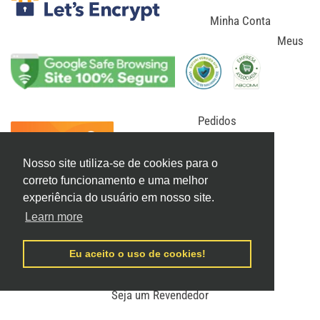
Minha Conta
Meus
Pedidos
Meus Tickets
Confirmar Depósito
Nosso site utiliza-se de cookies para o
correto funcionamento e uma melhor
Como Comprar
experiência do usuário em nosso site.
Política de Privacidade
Learn more
Termos de Uso
Trocas e Devoluções
Eu aceito o uso de cookies!
Prazo de Entrega
Seja um Revendedor
Fale Conosco