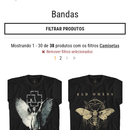
LEGIÃO URBANA
Bandas
LINKIN PARK
MICHAEL JACKSON
FILTRAR PRODUTOS
MISFITS
MY CHEMICAL ROMANCE
Mostrando 1 - 30 de
38
produtos
com os filtros
Camisetas
Remover filtros selecionados
OASIS
›
»
1
2
PEARL JAM
RADIOHEAD
RAMMSTEIN
RED HOT CHILI PEPPERS
SLEEP TOKEN
SOUNDGARDEN
THE SISTERS OF MERCY